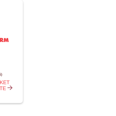
S)
SKET
ITE