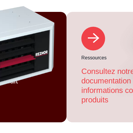
Ressources
Consultez notre
roduit
documentation 
informations co
produits