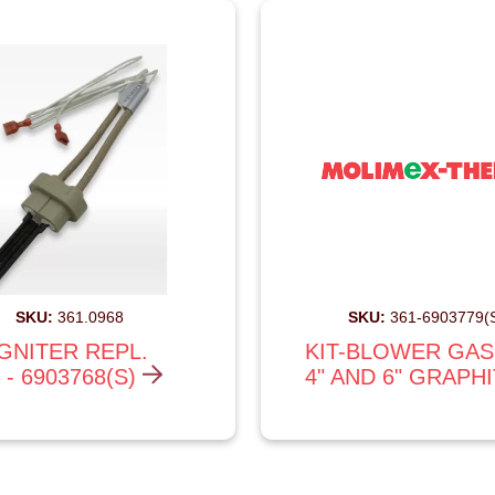
SKU:
361.0968
SKU:
361-6903779(
IGNITER REPL.
KIT-BLOWER GA
 - 6903768(S)
4" AND 6" GRAPH