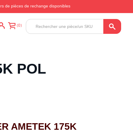
ers de pièces de rechange disponibles
Recherche
0
de
produits
5K POL
ER AMETEK 175K