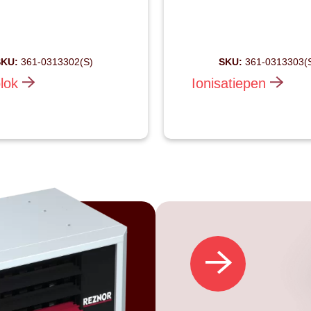
KU:
361-0313302(S)
SKU:
361-0313303(
lok
Ionisatiepen