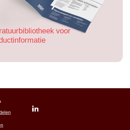
eratuurbibliotheek voor
ductinformatie
n
delen
en