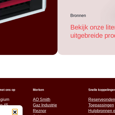
Bronnen
Bekijk onze lit
uitgebreide pro
met ons op
Merken
Snelle koppelinge
lgium
AO Smith
Reserveonder
an 45
Gaz Industrie
Toepassingen
tem
Reznor
Hulpbronnen 