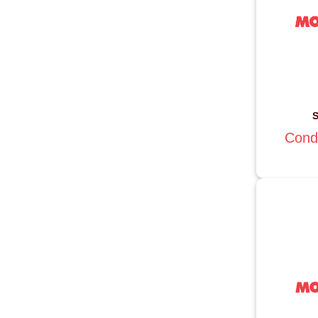
S
Cond