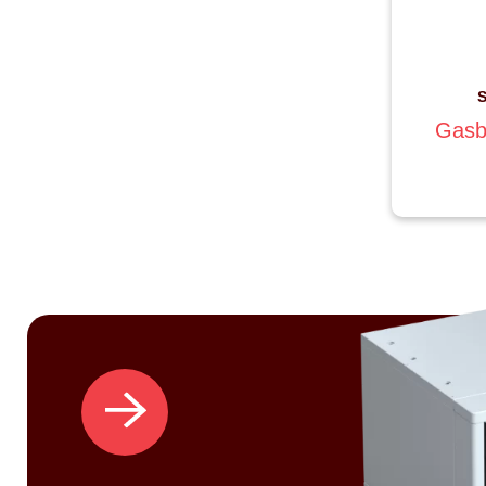
S
Gasb