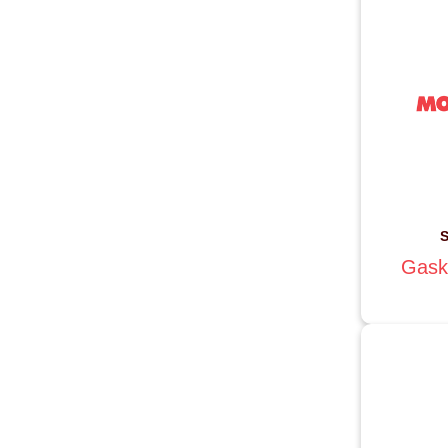
S
Gask