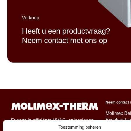
Verkoop
Heeft u een productvraag?
Neem contact met ons op
Neem contact 
Molimex Be
Excelsiorla
Experts in efficiënte HVAC- oplossingen
1930 Zaven
Toestemming beheren