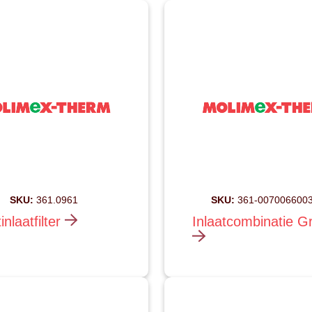
SKU:
361.0961
SKU:
361-0070066003
inlaatfilter
Inlaatcombinatie G