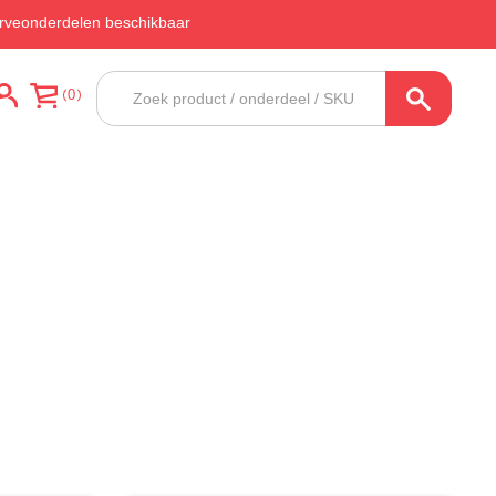
rveonderdelen beschikbaar
Producten
0
zoeken