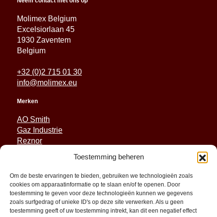
Neem contact met ons op
Molimex Belgium
Excelsiorlaan 45
1930 Zaventem
Belgium
+32 (0)2 715 01 30
info@molimex.eu
Merken
AO Smith
Gaz Industrie
Reznor
Sabiana
Toestemming beheren
Sonniger
Om de beste ervaringen te bieden, gebruiken we technologieën zoals
Snelle koppelingen
cookies om apparaatinformatie op te slaan en/of te openen. Door
toestemming te geven voor deze technologieën kunnen we gegevens
Reserveonderdelen
zoals surfgedrag of unieke ID's op deze site verwerken. Als u geen
Toepassingen
toestemming geeft of uw toestemming intrekt, kan dit een negatief effect