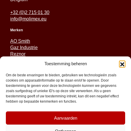
+32 (0)2 715 01 30
info@molimex.eu
Merken
AO Smith
Gaz Industrie
Reznor
Sabiana
Toestemming beheren
Sonniger
Om de beste ervaringen te bieden, gebruiken we technologieën zoals
Snelle koppelingen
cookies om apparaatinformatie op te slaan en/of te openen. Door
toestemming te geven voor deze technologieën kunnen we gegevens
Reserveonderdelen
zoals surfgedrag of unieke ID's op deze site verwerken. Als u geen
Toepassingen
toestemming geeft of uw toestemming intrekt, kan dit een negatief effect
hebben op bepaalde kenmerken en functies.
Hulpbronnen en ondersteuning
Over
Contact
Aanvaarden